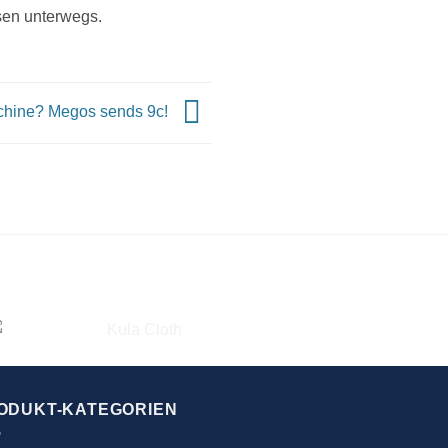
isen unterwegs.
chine? Megos sends 9c!
ODUKT-KATEGORIEN