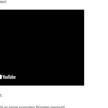
ren!
t:
alls er seine normalen Bürsten vergisst)