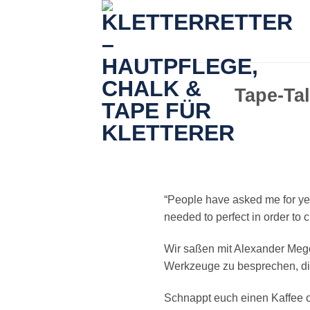
Zum
Inhalt
springen
Tape-Ta
“People have asked me for year
needed to perfect in order to
Wir saßen mit Alexander Meg
Werkzeuge zu besprechen, die
Schnappt euch einen Kaffee o