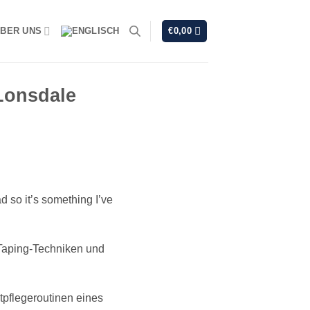
BER UNS
€
0,00
Lonsdale
d so it’s something I’ve
Taping-Techniken und
tpflegeroutinen eines