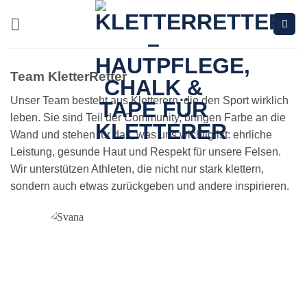
Zum
Inhalt
springen
Team KletterRetter
Unser Team besteht aus Kletterern, die den Sport wirklich
leben. Sie sind Teil der Community, bringen Farbe an die
Wand und stehen für das, was uns wichtig ist: ehrliche
Leistung, gesunde Haut und Respekt für unsere Felsen.
Wir unterstützen Athleten, die nicht nur stark klettern,
sondern auch etwas zurückgeben und andere inspirieren.