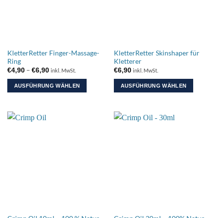
Optionen
können
auf
der
Produktseite
KletterRetter Finger-Massage-
KletterRetter Skinshaper für
gewählt
Ring
Kletterer
werden
Preisspanne:
–
€
4,90
€
6,90
€
6,90
inkl. MwSt.
inkl. MwSt.
€4,90
bis
AUSFÜHRUNG WÄHLEN
AUSFÜHRUNG WÄHLEN
€6,90
Dieses
Dieses
Produkt
Produkt
weist
weist
mehrere
mehrere
Varianten
Varianten
auf.
auf.
Die
Die
Optionen
Optionen
können
können
auf
auf
der
der
Produktseite
Produktseite