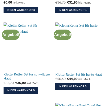
Ursprünglicher
Aktueller
€
36,70
€
0,00
€
31,90
inkl. MwSt.
inkl. MwSt.
Preis
Preis
war:
ist:
IN DEN WARENKORB
IN DEN WARENKORB
€36,70
€31,90.
Angebot!
Angebot!
KletterRetter Set für schwitzige
KletterRetter Set für harte Haut
Haut
Ursprünglicher
Aktueller
€
50,60
€
44,90
inkl. MwSt.
Preis
Preis
Ursprünglicher
Aktueller
€
42,70
€
36,90
inkl. MwSt.
war:
ist:
Preis
Preis
IN DEN WARENKORB
€50,60
€44,90.
war:
ist:
IN DEN WARENKORB
€42,70
€36,90.