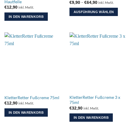
Hautfeile
Preisspanne:
–
€
9,90
€
64,90
inkl. MwSt.
€9,90
€
12,90
inkl. MwSt.
bis
AUSFÜHRUNG WÄHLEN
€64,90
IN DEN WARENKORB
Dieses
Produkt
weist
mehrere
Varianten
auf.
Die
Optionen
können
auf
der
Produktseite
gewählt
KletterRetter Fußcreme 3 x
KletterRetter Fußcreme 75ml
werden
75ml
€
12,90
inkl. MwSt.
€
32,90
inkl. MwSt.
IN DEN WARENKORB
IN DEN WARENKORB