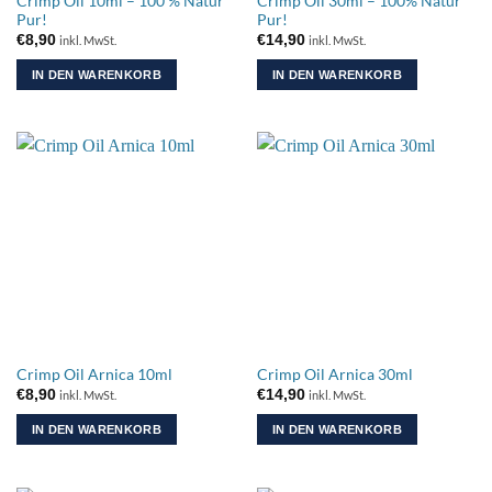
Crimp Oil 10ml – 100 % Natur
Crimp Oil 30ml – 100% Natur
gewählt
gewählt
Pur!
Pur!
werden
werden
€
8,90
€
14,90
inkl. MwSt.
inkl. MwSt.
IN DEN WARENKORB
IN DEN WARENKORB
Crimp Oil Arnica 10ml
Crimp Oil Arnica 30ml
€
8,90
€
14,90
inkl. MwSt.
inkl. MwSt.
IN DEN WARENKORB
IN DEN WARENKORB