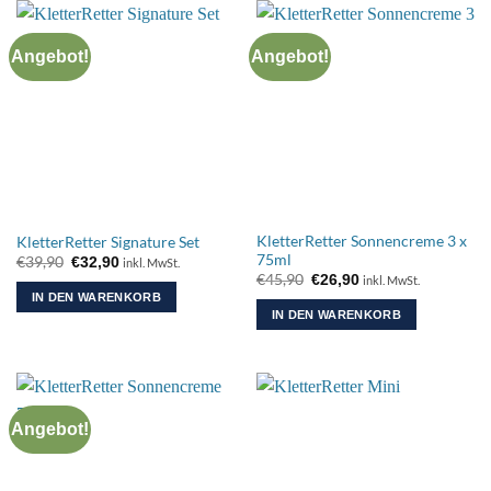
Angebot!
Angebot!
KletterRetter Sonnencreme 3 x
KletterRetter Signature Set
75ml
Ursprünglicher
Aktueller
€
39,90
€
32,90
inkl. MwSt.
Preis
Preis
Ursprünglicher
Aktueller
€
45,90
€
26,90
inkl. MwSt.
war:
ist:
Preis
Preis
IN DEN WARENKORB
€39,90
€32,90.
war:
ist:
IN DEN WARENKORB
€45,90
€26,90.
Angebot!