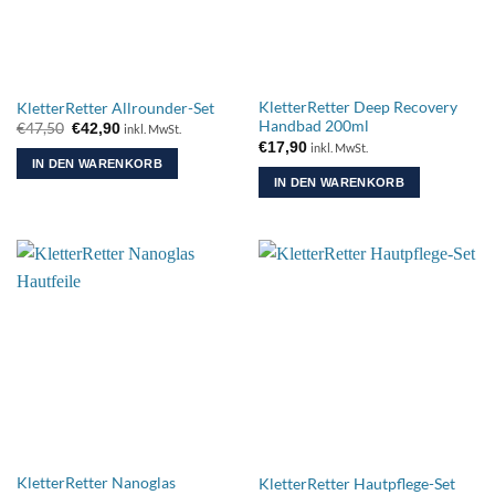
KletterRetter Deep Recovery
KletterRetter Allrounder-Set
Handbad 200ml
Ursprünglicher
Aktueller
€
47,50
€
42,90
inkl. MwSt.
Preis
Preis
€
17,90
inkl. MwSt.
war:
ist:
IN DEN WARENKORB
€47,50
€42,90.
IN DEN WARENKORB
KletterRetter Nanoglas
KletterRetter Hautpflege-Set