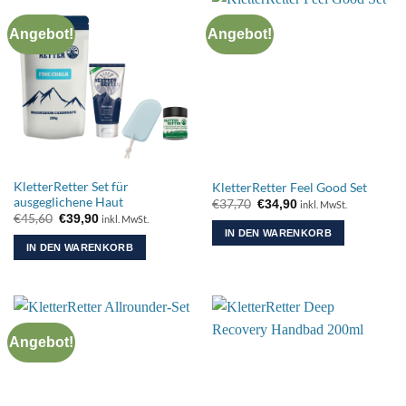
Angebot!
Angebot!
KletterRetter Set für
KletterRetter Feel Good Set
ausgeglichene Haut
Ursprünglicher
Aktueller
€
37,70
€
34,90
inkl. MwSt.
Preis
Preis
Ursprünglicher
Aktueller
€
45,60
€
39,90
inkl. MwSt.
war:
ist:
Preis
Preis
IN DEN WARENKORB
€37,70
€34,90.
war:
ist:
IN DEN WARENKORB
€45,60
€39,90.
Angebot!