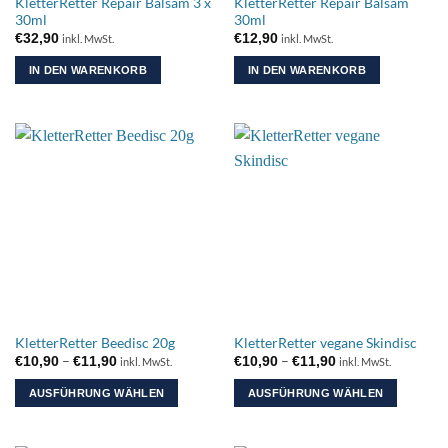
KletterRetter Repair Balsam 3 x
KletterRetter Repair Balsam
30ml
30ml
€
32,90
€
12,90
inkl. MwSt.
inkl. MwSt.
IN DEN WARENKORB
IN DEN WARENKORB
KletterRetter Beedisc 20g
KletterRetter vegane Skindisc
Preisspanne:
Preisspanne:
–
–
€
10,90
€
11,90
€
10,90
€
11,90
inkl. MwSt.
inkl. MwSt.
€10,90
€10,90
bis
bis
AUSFÜHRUNG WÄHLEN
AUSFÜHRUNG WÄHLEN
€11,90
€11,90
Dieses
Dieses
Produkt
Produkt