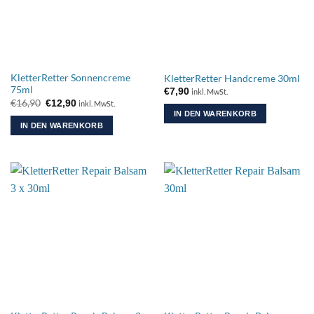
KletterRetter Sonnencreme
KletterRetter Handcreme 30ml
75ml
€
7,90
inkl. MwSt.
Ursprünglicher
Aktueller
€
16,90
€
12,90
inkl. MwSt.
Preis
Preis
IN DEN WARENKORB
war:
ist:
IN DEN WARENKORB
€16,90
€12,90.