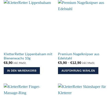
weist
weist
mehrere
mehrere
Varianten
Varianten
auf.
auf.
Die
Die
Optionen
Optionen
können
können
auf
auf
der
der
Produktseite
Produktseite
KletterRetter Lippenbalsam mit
Premium Nagelknipser aus
gewählt
gewählt
Bienenwachs 10g
Edelstahl
werden
werden
Preisspanne:
–
€
6,90
€
5,90
€
12,90
inkl. MwSt.
inkl. MwSt.
€5,90
bis
IN DEN WARENKORB
AUSFÜHRUNG WÄHLEN
€12,90
Dieses
Produkt
weist
mehrere
Varianten
auf.
Die