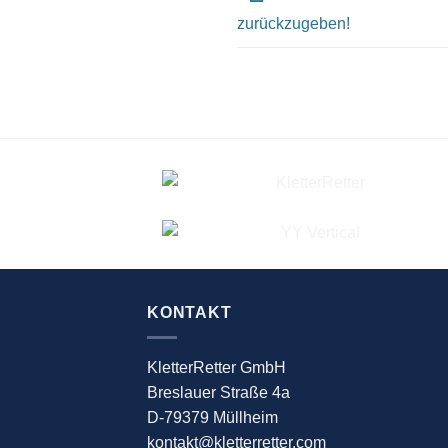
zurückzugeben!
KONTAKT
KletterRetter GmbH
Breslauer Straße 4a
D-79379 Müllheim
kontakt@kletterretter.com