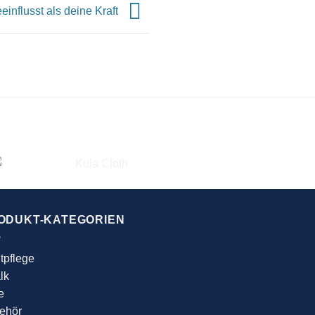
einflusst als deine Kraft
ODUKT-KATEGORIEN
tpflege
lk
e
ehör