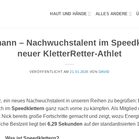
HAUT UND HÄNDE
ALLES ANDERE
Ü
ann – Nachwuchstalent im Speedk
neuer KletterRetter-Athlet
VERÖFFENTLICHT AM
21.01.2026
VON
DAVID
tolz, ein neues Nachwuchstalent in unseren Reihen zu begrüßen:
ch im
Speedklettern
ganz nach vorne zu kämpfen. Als Mitglied
 Nick bereits große Fortschritte gemacht und zeigt, wozu Ener
che Bestzeit liegt bei
6,29 Sekunden
auf der standardisierten
Was ist Speedklettern?