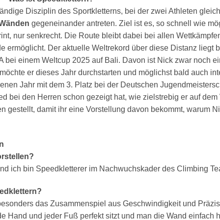
ändige Disziplin des Sportkletterns, bei der zwei Athleten gleic
 Wänden
gegeneinander antreten. Ziel ist es, so schnell wie m
nt, nur senkrecht. Die Route bleibt dabei bei allen Wettkämpfen
e ermöglicht. Der aktuelle Weltrekord über diese Distanz liegt 
ei einem Weltcup 2025 auf Bali. Davon ist Nick zwar noch ein S
chte er dieses Jahr durchstarten und möglichst bald auch int
genen Jahr mit dem 3. Platz bei der Deutschen Jugendmeistersch
 bei den Herren schon gezeigt hat, wie zielstrebig er auf dem
n gestellt, damit ihr eine Vorstellung davon bekommt, warum Ni
n
rstellen?
lt und ich bin Speedkletterer im Nachwuchskader des Climbing 
edklettern?
 besonders das Zusammenspiel aus Geschwindigkeit und Präzisio
e Hand und jeder Fuß perfekt sitzt und man die Wand einfach ho