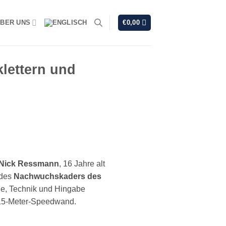
BER UNS
€
0,00
lettern und
Nick Ressmann
, 16 Jahre alt
 des
Nachwuchskaders des
gie, Technik und Hingabe
 15-Meter-Speedwand.