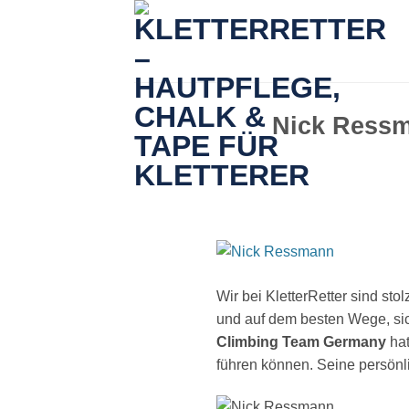
Zum
Inhalt
springen
Nick Ressm
Wir bei KletterRetter sind s
und auf dem besten Wege, si
Climbing Team Germany
hat
führen können.
Seine persönli