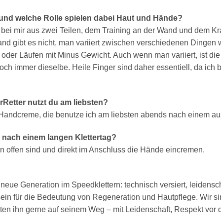
s und welche Rolle spielen dabei Haut und Hände?
 bei mir aus zwei Teilen, dem Training an der Wand und dem Kraf
Wand gibt es nicht, man variiert zwischen verschiedenen Dingen
 oder Läufen mit Minus Gewicht. Auch wenn man variiert, ist die
och immer dieselbe. Heile Finger sind daher essentiell, da ich
rRetter nutzt du am liebsten?
e Handcreme, die benutze ich am liebsten abends nach einem a
r nach einem langen Klettertag?
n offen sind und direkt im Anschluss die Hände eincremen.
neue Generation im Speedklettern: technisch versiert, leidensch
n für die Bedeutung von Regeneration und Hautpflege. Wir sin
eiten ihn gerne auf seinem Weg – mit Leidenschaft, Respekt vo