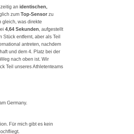
hzeitig an
identischen,
öglich zum
Top-Sensor
zu
 gleich, was direkte
bei
4,64 Sekunden
, aufgestellt
tück entfernt, aber als Teil
ernational antreten, nachdem
aft und dem 4. Platz bei der
 Weg nach oben ist. Wir
ck Teil unseres Athletenteams
Team Germany.
n. Für mich gibt es kein
chfliegt.