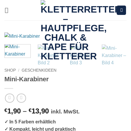
Zum
Inhalt
springen
SHOP
/
GESCHENKIDEEN
Mini-Karabiner
Preisspanne:
1,90
–
13,90
€
€
inkl. MwSt.
€1,90
✓ In 5 Farben erhältlich
bis
✓ Kompakt, leicht und praktisch