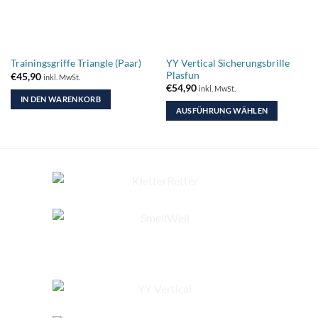
YY Vertical Sicherungsbrille
Trainingsgriffe Triangle (Paar)
Plasfun
€
45,90
inkl. MwSt.
€
54,90
inkl. MwSt.
IN DEN WARENKORB
AUSFÜHRUNG WÄHLEN
Dieses
Produkt
weist
mehrere
Varianten
auf.
Die
Optionen
können
auf
der
Produktseite
gewählt