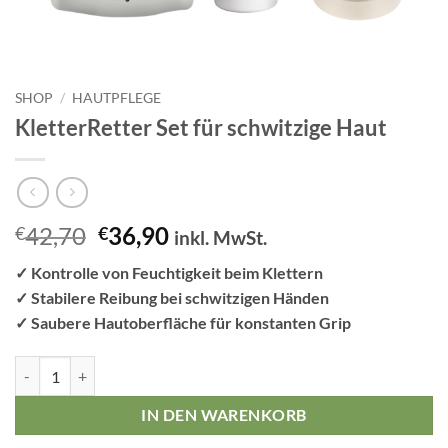
SHOP
/
HAUTPFLEGE
KletterRetter Set für schwitzige Haut
Ursprünglicher
Aktueller
42,70
36,90
€
€
inkl. MwSt.
Preis
Preis
✓ Kontrolle von Feuchtigkeit beim Klettern
war:
ist:
✓ Stabilere Reibung bei schwitzigen Händen
€42,70
€36,90.
✓ Saubere Hautoberfläche für konstanten Grip
KletterRetter Set für schwitzige Haut Menge
IN DEN WARENKORB