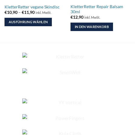
KletterRetter Repair Balsam
KletterRetter vegane Skindisc
30ml
Preisspanne:
€
10,90
–
€
11,90
inkl. MwSt.
€10,90
€
12,90
inkl. MwSt.
bis
AUSFÜHRUNG WÄHLEN
€11,90
IN DEN WARENKORB
Dieses
Produkt
weist
mehrere
Varianten
auf.
Die
Optionen
können
auf
der
Produktseite
gewählt
werden