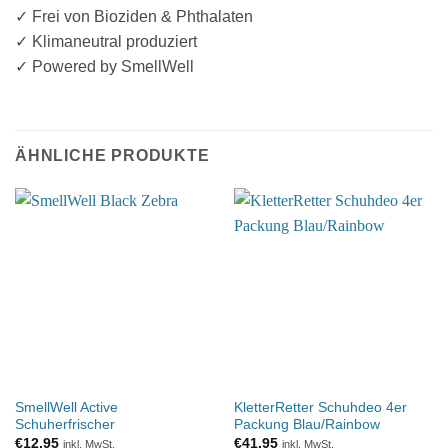
✓ Frei von Bioziden & Phthalaten
✓ Klimaneutral produziert
✓ Powered by SmellWell
ÄHNLICHE PRODUKTE
SmellWell Active
KletterRetter Schuhdeo 4er
Schuherfrischer
Packung Blau/Rainbow
€
12,95
€
41,95
inkl. MwSt.
inkl. MwSt.