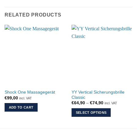
RELATED PRODUCTS
YY Vertical Sicherungsbrille
Shock One Massagegerät
Classic
€
99,00
incl. VAT
Price
€
64,90
–
€
74,90
incl. VAT
range:
ADD TO CART
€64,90
SELECT OPTIONS
through
€74,90
This
product
has