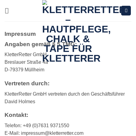
Zum
Inhalt
springen
Impressum
Angaben gemäß § 5 TMG:
KletterRetter GmbH
Breslauer Straße 4a
D-79379 Müllheim
Vertreten durch:
KletterRetter GmbH vertreten durch den Geschäftsführer
David Holmes
Kontakt:
Telefon: +49 (0)7631 9371550
E-Mail: impressum@kletterretter.com